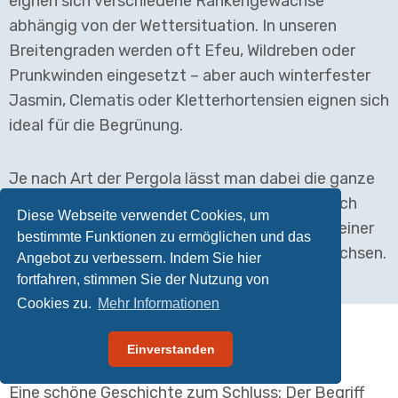
eignen sich verschiedene Rankengewächse
abhängig von der Wettersituation. In unseren
Breitengraden werden oft Efeu, Wildreben oder
Prunkwinden eingesetzt – aber auch winterfester
Jasmin, Clematis oder Kletterhortensien eignen sich
ideal für die Begrünung.
Je nach Art der Pergola lässt man dabei die ganze
Konstruktion überwachsen oder schneidet nach
Diese Webseite verwendet Cookies, um
Bedarf die Pflanzen zurück – so dass sie z.B. einer
bestimmte Funktionen zu ermöglichen und das
eventuellen Sonnenstore nicht in den Weg wachsen.
Angebot zu verbessern. Indem Sie hier
fortfahren, stimmen Sie der Nutzung von
Cookies zu.
Mehr Informationen
Pergola und der Wein
Einverstanden
Eine schöne Geschichte zum Schluss: Der Begriff